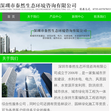
首 页
关于我们
产品中心
新闻中心
联系我们
关于我们
深圳市泰然生态环境咨询有限公
司
成立于2006年，是一家集城市开
发建设、水利水电、电力、风景园
林、水资源开发利用、防洪排涝、
城市供水、城市绿化等工程为一体
的水土保持方案编制及工程咨询的
综合性服务公司，同时公司还拥有营造林设计、园林绿化施工等资质，
可为各类客户提供多元化的服务。