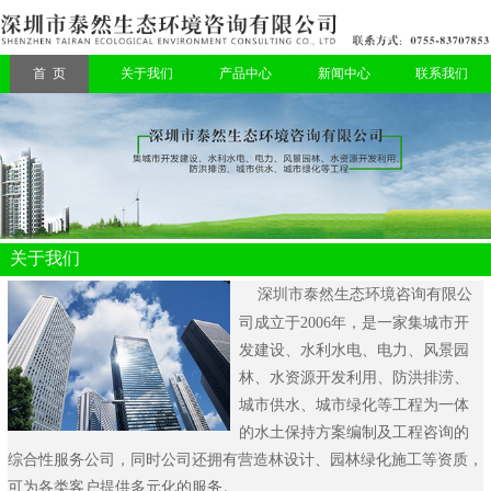
首 页
关于我们
产品中心
新闻中心
联系我们
关于我们
深圳市泰然生态环境咨询有限公
司
成立于2006年，是一家集城市开
发建设、水利水电、电力、风景园
林、水资源开发利用、防洪排涝、
城市供水、城市绿化等工程为一体
的水土保持方案编制及工程咨询的
综合性服务公司，同时公司还拥有营造林设计、园林绿化施工等资质，
可为各类客户提供多元化的服务。