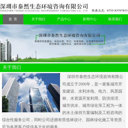
首 页
关于我们
产品中心
新闻中心
联系我们
关于我们
深圳市泰然生态环境咨询有限公
司
成立于2006年，是一家集城市开
发建设、水利水电、电力、风景园
林、水资源开发利用、防洪排涝、
城市供水、城市绿化等工程为一体
的水土保持方案编制及工程咨询的
综合性服务公司，同时公司还拥有营造林设计、园林绿化施工等资质，
可为各类客户提供多元化的服务。