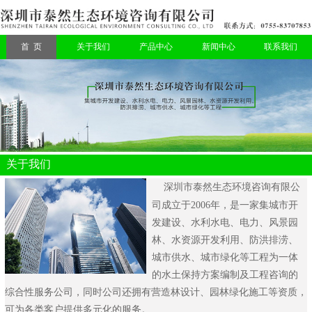
首 页
关于我们
产品中心
新闻中心
联系我们
关于我们
深圳市泰然生态环境咨询有限公
司
成立于2006年，是一家集城市开
发建设、水利水电、电力、风景园
林、水资源开发利用、防洪排涝、
城市供水、城市绿化等工程为一体
的水土保持方案编制及工程咨询的
综合性服务公司，同时公司还拥有营造林设计、园林绿化施工等资质，
可为各类客户提供多元化的服务。