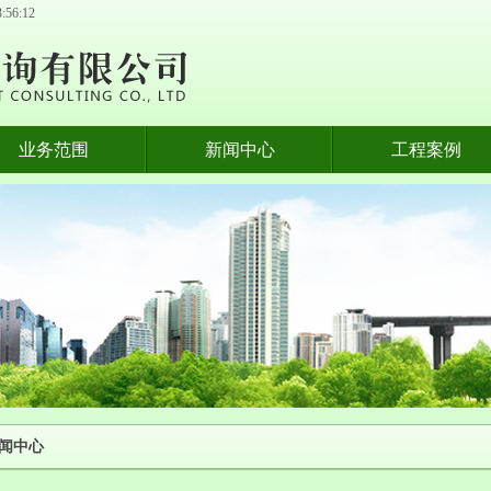
56:12
业务范围
新闻中心
工程案例
闻中心