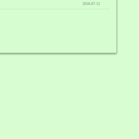
2018-07-12