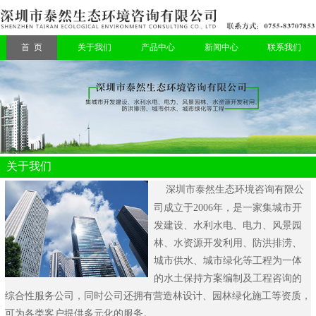
首 页
关于我们
产品中心
新闻中心
联系我们
关于我们
深圳市泰然生态环境咨询有限公
司
成立于2006年，是一家集城市开
发建设、水利水电、电力、风景园
林、水资源开发利用、防洪排涝、
城市供水、城市绿化等工程为一体
的水土保持方案编制及工程咨询的
综合性服务公司，同时公司还拥有营造林设计、园林绿化施工等资质，
可为各类客户提供多元化的服务。